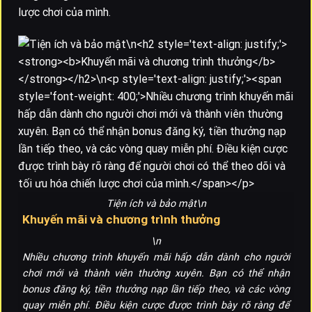
lược chơi của mình.
Tiện ích và bảo mật\n
Khuyến mãi và chương trình thưởng
\n
Nhiều chương trình khuyến mãi hấp dẫn dành cho người
chơi mới và thành viên thường xuyên. Bạn có thể nhận
bonus đăng ký, tiền thưởng nạp lần tiếp theo, và các vòng
quay miễn phí. Điều kiện cược được trình bày rõ ràng để