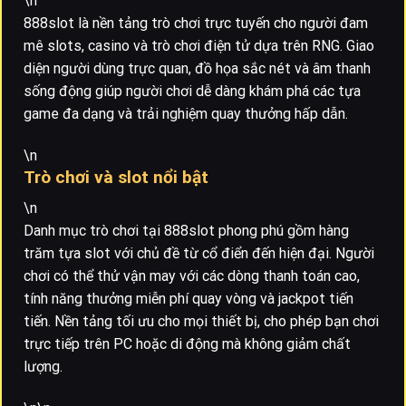
\n
888slot là nền tảng trò chơi trực tuyến cho người đam
mê slots, casino và trò chơi điện tử dựa trên RNG. Giao
diện người dùng trực quan, đồ họa sắc nét và âm thanh
sống động giúp người chơi dễ dàng khám phá các tựa
game đa dạng và trải nghiệm quay thưởng hấp dẫn.
\n
Trò chơi và slot nổi bật
\n
Danh mục trò chơi tại 888slot phong phú gồm hàng
trăm tựa slot với chủ đề từ cổ điển đến hiện đại. Người
chơi có thể thử vận may với các dòng thanh toán cao,
tính năng thưởng miễn phí quay vòng và jackpot tiến
tiến. Nền tảng tối ưu cho mọi thiết bị, cho phép bạn chơi
trực tiếp trên PC hoặc di động mà không giảm chất
lượng.