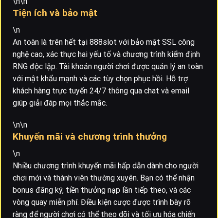
\n
\n
Tiện ích và bảo mật
\n
An toàn là trên hết tại 888slot với bảo mật SSL công
nghệ cao, xác thực hai yếu tố và chương trình kiểm định
RNG độc lập. Tài khoản người chơi được quản lý an toàn
với mật khẩu mạnh và các tùy chọn phục hồi. Hỗ trợ
khách hàng trực tuyến 24/7 thông qua chat và email
giúp giải đáp mọi thắc mắc.
\n
\n
Khuyến mãi và chương trình thưởng
\n
Nhiều chương trình khuyến mãi hấp dẫn dành cho người
chơi mới và thành viên thường xuyên. Bạn có thể nhận
bonus đăng ký, tiền thưởng nạp lần tiếp theo, và các
vòng quay miễn phí. Điều kiện cược được trình bày rõ
ràng để người chơi có thể theo dõi và tối ưu hóa chiến