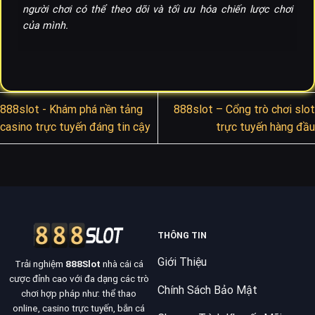
người chơi có thể theo dõi và tối ưu hóa chiến lược chơi
của mình.
888slot - Khám phá nền tảng
888slot – Cổng trò chơi slot
casino trực tuyến đáng tin cậy
trực tuyến hàng đầu
THÔNG TIN
Giới Thiệu
Trải nghiệm
888Slot
nhà cái cá
cược đỉnh cao với đa dạng các trò
Chính Sách Bảo Mật
chơi hợp pháp như: thể thao
online, casino trực tuyến, bắn cá