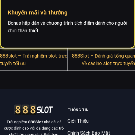
Khuyến mãi và thưởng
Bonus hấp dẫn và chương trình tích điểm dành cho người
chơi thân thiết.
888slot – Trải nghiệm slot trực
888Slot – Đánh giá tổng quan
tuyến tối ưu
về casino slot trực tuyến
THÔNG TIN
Giới Thiệu
Trải nghiệm
888Slot
nhà cái cá
cược đỉnh cao với đa dạng các trò
Chính Sách Bảo Mật
chơi hợp pháp như: thể thao