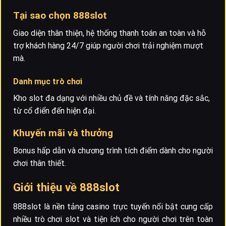
Tại sao chọn 888slot
Giao diện thân thiện, hệ thống thanh toán an toàn và hỗ
trợ khách hàng 24/7 giúp người chơi trải nghiệm mượt
mà.
Danh mục trò chơi
Kho slot đa dạng với nhiều chủ đề và tính năng đặc sắc,
từ cổ điển đến hiện đại.
Khuyến mãi và thưởng
Bonus hấp dẫn và chương trình tích điểm dành cho người
chơi thân thiết.
Giới thiệu về 888slot
888slot là nền tảng casino trực tuyến nổi bật cung cấp
nhiều trò chơi slot và tiện ích cho người chơi trên toàn