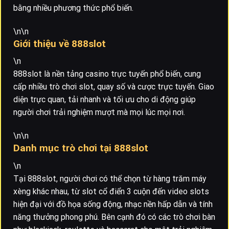
bằng nhiều phương thức phổ biến.
\n\n
Giới thiệu về 888slot
\n
888slot là nền tảng casino trực tuyến phổ biến, cung
cấp nhiều trò chơi slot, quay số và cược trực tuyến. Giao
diện trực quan, tải nhanh và tối ưu cho di động giúp
người chơi trải nghiệm mượt mà mọi lúc mọi nơi.
\n\n
Danh mục trò chơi tại 888slot
\n
Tại 888slot, người chơi có thể chọn từ hàng trăm máy
xèng khác nhau, từ slot cổ điển 3 cuộn đến video slots
hiện đại với đồ họa sống động, nhạc nền hấp dẫn và tính
năng thưởng phong phú. Bên cạnh đó có các trò chơi bàn