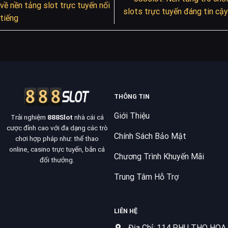
về nền tảng slot trực tuyến nổi
slots trực tuyến đáng tin cậy
tiếng
THÔNG TIN
Giới Thiệu
Trải nghiệm
888Slot
nhà cái cá
cược đỉnh cao với đa dạng các trò
Chính Sách Bảo Mật
chơi hợp pháp như: thể thao
online, casino trực tuyến, bắn cá
Chương Trình Khuyến Mãi
đổi thưởng.
Trung Tâm Hỗ Trợ
LIÊN HỆ
Địa Chỉ: 114 PHU THO HOA