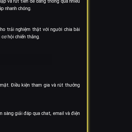
nạp và rút tiền dễ dàng thông qua nhiều
áp nhanh chóng.
o trải nghiệm thật với người chia bài
cơ hội chiến thắng.
mặt. Điều kiện tham gia và rút thưởng
n sàng giải đáp qua chat, email và điện