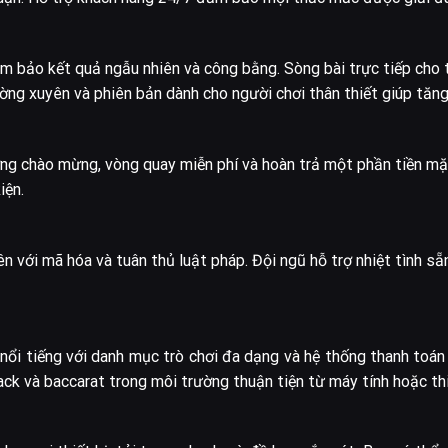
bảo kết quả ngẫu nhiên và công bằng. Sòng bài trực tiếp cho tr
ng xuyên và phiên bản dành cho người chơi thân thiết giúp tăng 
ởng chào mừng, vòng quay miễn phí và hoàn trả một phần tiền mặt
iện.
n với mã hóa và tuân thủ luật pháp. Đội ngũ hỗ trợ nhiệt tình sẵ
nổi tiếng với danh mục trò chơi đa dạng và hệ thống thanh toán
jack và baccarat trong môi trường thuận tiện từ máy tính hoặc thi