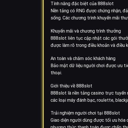
Tính năng đặc biệt của 888slot
Nền tảng có RNG được chứng nhận, đảm 
sống. Các chương trình khuyến mãi thườ
Khuyến mãi và chương trình thưởng
888slot liên tục cập nhật các gói thư
được làm rõ trong điều khoản và điều k
An toàn và chăm sóc khách hàng
Bảo mật dữ liệu người chơi được ưu tiê
thoại.
Giới thiệu về 888slot
888slot là nền tảng casino trực tuyến 
các loại máy đánh bạc, roulette, black
Trải nghiệm người chơi tại 888slot
Giao diện người dùng được tối ưu hóa c
phương thức thanh toán được chấp thu