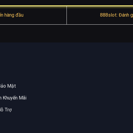
ến hàng đầu
888slot: Đánh g
Bảo Mật
h Khuyến Mãi
ỗ Trợ