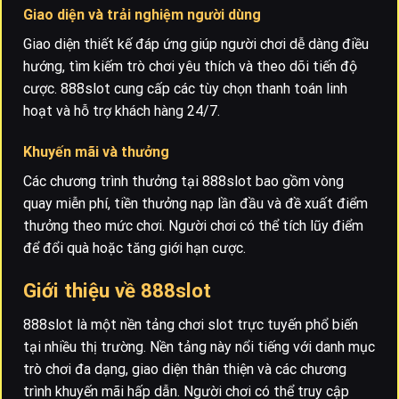
Giao diện và trải nghiệm người dùng
Giao diện thiết kế đáp ứng giúp người chơi dễ dàng điều
hướng, tìm kiếm trò chơi yêu thích và theo dõi tiến độ
cược. 888slot cung cấp các tùy chọn thanh toán linh
hoạt và hỗ trợ khách hàng 24/7.
Khuyến mãi và thưởng
Các chương trình thưởng tại 888slot bao gồm vòng
quay miễn phí, tiền thưởng nạp lần đầu và đề xuất điểm
thưởng theo mức chơi. Người chơi có thể tích lũy điểm
để đổi quà hoặc tăng giới hạn cược.
Giới thiệu về 888slot
888slot là một nền tảng chơi slot trực tuyến phổ biến
tại nhiều thị trường. Nền tảng này nổi tiếng với danh mục
trò chơi đa dạng, giao diện thân thiện và các chương
trình khuyến mãi hấp dẫn. Người chơi có thể truy cập