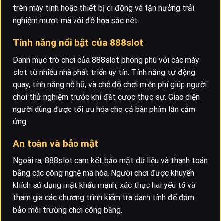
trên máy tính hoặc thiết bị di động và tận hưởng trải
nghiệm mượt mà với đồ họa sắc nét.
Tính năng nổi bật của 888slot
Danh mục trò chơi của 888slot phong phú với các máy
slot từ nhiều nhà phát triển uy tín. Tính năng tự động
quay, tính năng nổ hũ, và chế độ chơi miễn phí giúp người
chơi thử nghiệm trước khi đặt cược thực sự. Giao diện
người dùng được tối ưu hóa cho cả bàn phím lẫn cảm
ứng.
An toàn và bảo mật
Ngoài ra, 888slot cam kết bảo mật dữ liệu và thanh toán
bằng các công nghệ mã hóa. Người chơi được khuyến
khích sử dụng mật khẩu mạnh, xác thực hai yếu tố và
tham gia các chương trình kiểm tra danh tính để đảm
bảo môi trường chơi công bằng.