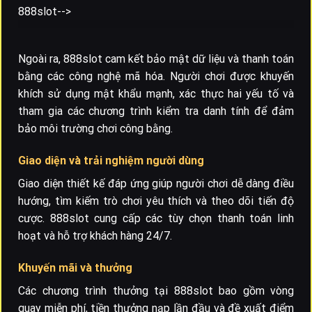
Ngoài ra, 888slot cam kết bảo mật dữ liệu và thanh toán
bằng các công nghệ mã hóa. Người chơi được khuyến
khích sử dụng mật khẩu mạnh, xác thực hai yếu tố và
tham gia các chương trình kiểm tra danh tính để đảm
bảo môi trường chơi công bằng.
Giao diện và trải nghiệm người dùng
Giao diện thiết kế đáp ứng giúp người chơi dễ dàng điều
hướng, tìm kiếm trò chơi yêu thích và theo dõi tiến độ
cược. 888slot cung cấp các tùy chọn thanh toán linh
hoạt và hỗ trợ khách hàng 24/7.
Khuyến mãi và thưởng
Các chương trình thưởng tại 888slot bao gồm vòng
quay miễn phí, tiền thưởng nạp lần đầu và đề xuất điểm