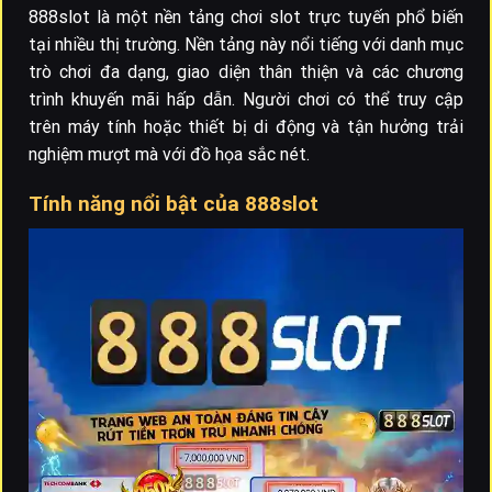
888slot là một nền tảng chơi slot trực tuyến phổ biến
tại nhiều thị trường. Nền tảng này nổi tiếng với danh mục
trò chơi đa dạng, giao diện thân thiện và các chương
trình khuyến mãi hấp dẫn. Người chơi có thể truy cập
trên máy tính hoặc thiết bị di động và tận hưởng trải
nghiệm mượt mà với đồ họa sắc nét.
Tính năng nổi bật của 888slot