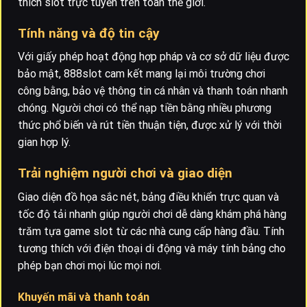
thích slot trực tuyến trên toàn thế giới.
Tính năng và độ tin cậy
Với giấy phép hoạt động hợp pháp và cơ sở dữ liệu được
bảo mật, 888slot cam kết mang lại môi trường chơi
công bằng, bảo vệ thông tin cá nhân và thanh toán nhanh
chóng. Người chơi có thể nạp tiền bằng nhiều phương
thức phổ biến và rút tiền thuận tiện, được xử lý với thời
gian hợp lý.
Trải nghiệm người chơi và giao diện
Giao diện đồ họa sắc nét, bảng điều khiển trực quan và
tốc độ tải nhanh giúp người chơi dễ dàng khám phá hàng
trăm tựa game slot từ các nhà cung cấp hàng đầu. Tính
tương thích với điện thoại di động và máy tính bảng cho
phép bạn chơi mọi lúc mọi nơi.
Khuyến mãi và thanh toán