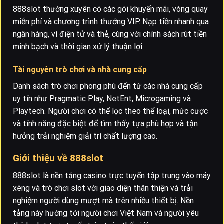
888slot thường xuyên có các gói khuyến mãi, vòng quay
miễn phí và chương trình thưởng VIP. Nạp tiền nhanh qua
ngân hàng, ví điện tử và thẻ, cùng với chính sách rút tiền
minh bạch và thời gian xử lý thuận lợi.
Tài nguyên trò chơi và nhà cung cấp
Danh sách trò chơi phong phú đến từ các nhà cung cấp
uy tín như Pragmatic Play, NetEnt, Microgaming và
Playtech. Người chơi có thể lọc theo thể loại, mức cược
và tính năng đặc biệt để tìm thấy tựa phù hợp và tận
hưởng trải nghiệm giải trí chất lượng cao.
Giới thiệu về 888slot
888slot là nền tảng casino trực tuyến tập trung vào máy
xèng và trò chơi slot với giao diện thân thiện và trải
nghiệm người dùng mượt mà trên nhiều thiết bị. Nền
tảng này hướng tới người chơi Việt Nam và người yêu