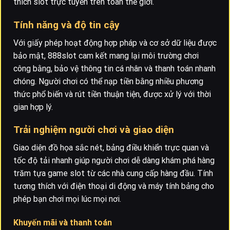
thích slot trực tuyến trên toàn thế giới.
Tính năng và độ tin cậy
Với giấy phép hoạt động hợp pháp và cơ sở dữ liệu được
bảo mật, 888slot cam kết mang lại môi trường chơi
công bằng, bảo vệ thông tin cá nhân và thanh toán nhanh
chóng. Người chơi có thể nạp tiền bằng nhiều phương
thức phổ biến và rút tiền thuận tiện, được xử lý với thời
gian hợp lý.
Trải nghiệm người chơi và giao diện
Giao diện đồ họa sắc nét, bảng điều khiển trực quan và
tốc độ tải nhanh giúp người chơi dễ dàng khám phá hàng
trăm tựa game slot từ các nhà cung cấp hàng đầu. Tính
tương thích với điện thoại di động và máy tính bảng cho
phép bạn chơi mọi lúc mọi nơi.
Khuyến mãi và thanh toán