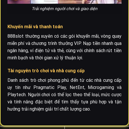
Trải nghiệm người chơi và giao diện
Khuyến mãi và thanh toán
888slot thường xuyên có các gói khuyến mãi, vòng quay
miễn phí và chương trình thưởng VIP. Nạp tiền nhanh qua
ngân hàng, ví điện tử và thẻ, cùng với chính sách rút tiền
minh bạch và thời gian xử lý thuận lợi.
Tài nguyên trò chơi và nhà cung cấp
Danh sách trò chơi phong phú đến từ các nhà cung cấp
uy tín như Pragmatic Play, NetEnt, Microgaming và
Playtech. Người chơi có thể lọc theo thể loại, mức cược
và tính năng đặc biệt để tìm thấy tựa phù hợp và tận
hưởng trải nghiệm giải trí chất lượng cao.