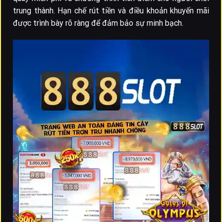
trung thành. Hạn chế rút tiền và điều khoản khuyến mãi
được trình bày rõ ràng để đảm bảo sự minh bạch.