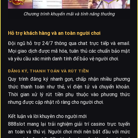
Chương trình khuyến mãi và tính năng thưởng
Hỗ trợ khách hàng và an toàn người chơi
Đội ngũ hỗ trợ 24/7 thông qua chat trực tiếp và email.
Mọi giao dịch được mã hóa, tuân thủ các chuẩn bảo mật
và yêu cầu xác minh danh tính để bảo vệ người chơi.
ĐĂNG KÝ, THANH TOÁN VÀ RÚT TIỀN
Quy trình đăng ký nhanh gọn, chấp nhận nhiều phương
thức thanh toán như thẻ, ví điện tử và chuyển khoản.
Thời gian xử lý rút tiền phụ thuộc vào phương thức
nhưng được cập nhật rõ ràng cho người chơi.
Kết luận và lời khuyên cho người mới
888slot mang lại trải nghiệm giải trí casino trực tuyến
an toàn và thú vị. Người chơi mới nên bắt đầu với mức