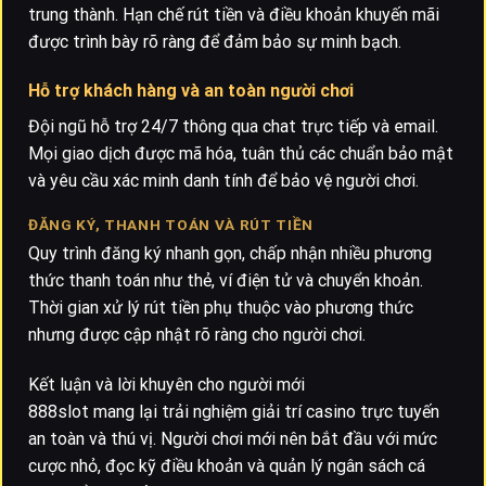
trung thành. Hạn chế rút tiền và điều khoản khuyến mãi
được trình bày rõ ràng để đảm bảo sự minh bạch.
Hỗ trợ khách hàng và an toàn người chơi
Đội ngũ hỗ trợ 24/7 thông qua chat trực tiếp và email.
Mọi giao dịch được mã hóa, tuân thủ các chuẩn bảo mật
và yêu cầu xác minh danh tính để bảo vệ người chơi.
ĐĂNG KÝ, THANH TOÁN VÀ RÚT TIỀN
Quy trình đăng ký nhanh gọn, chấp nhận nhiều phương
thức thanh toán như thẻ, ví điện tử và chuyển khoản.
Thời gian xử lý rút tiền phụ thuộc vào phương thức
nhưng được cập nhật rõ ràng cho người chơi.
Kết luận và lời khuyên cho người mới
888slot mang lại trải nghiệm giải trí casino trực tuyến
an toàn và thú vị. Người chơi mới nên bắt đầu với mức
cược nhỏ, đọc kỹ điều khoản và quản lý ngân sách cá