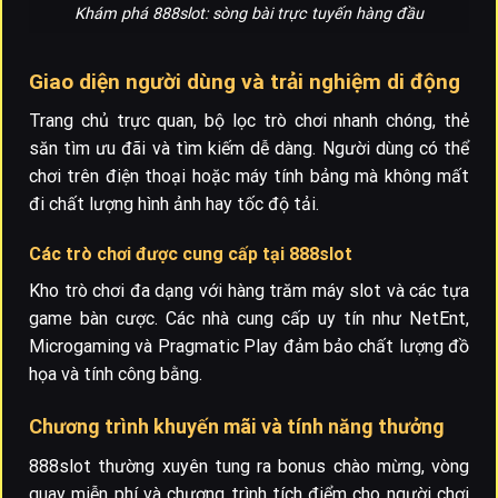
Khám phá 888slot: sòng bài trực tuyến hàng đầu
Giao diện người dùng và trải nghiệm di động
Trang chủ trực quan, bộ lọc trò chơi nhanh chóng, thẻ
săn tìm ưu đãi và tìm kiếm dễ dàng. Người dùng có thể
chơi trên điện thoại hoặc máy tính bảng mà không mất
đi chất lượng hình ảnh hay tốc độ tải.
Các trò chơi được cung cấp tại 888slot
Kho trò chơi đa dạng với hàng trăm máy slot và các tựa
game bàn cược. Các nhà cung cấp uy tín như NetEnt,
Microgaming và Pragmatic Play đảm bảo chất lượng đồ
họa và tính công bằng.
Chương trình khuyến mãi và tính năng thưởng
888slot thường xuyên tung ra bonus chào mừng, vòng
quay miễn phí và chương trình tích điểm cho người chơi