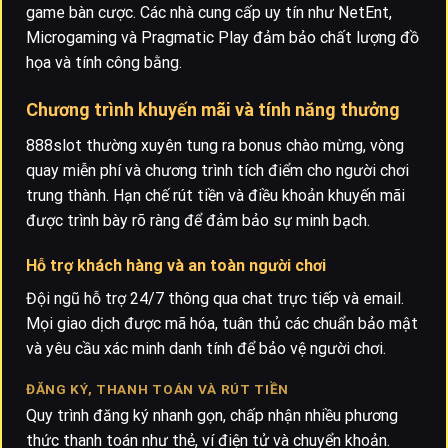
game bàn cược. Các nhà cung cấp uy tín như NetEnt,
Microgaming và Pragmatic Play đảm bảo chất lượng đồ
họa và tính công bằng.
Chương trình khuyến mãi và tính năng thưởng
888slot thường xuyên tung ra bonus chào mừng, vòng
quay miễn phí và chương trình tích điểm cho người chơi
trung thành. Hạn chế rút tiền và điều khoản khuyến mãi
được trình bày rõ ràng để đảm bảo sự minh bạch.
Hỗ trợ khách hàng và an toàn người chơi
Đội ngũ hỗ trợ 24/7 thông qua chat trực tiếp và email.
Mọi giao dịch được mã hóa, tuân thủ các chuẩn bảo mật
và yêu cầu xác minh danh tính để bảo vệ người chơi.
ĐĂNG KÝ, THANH TOÁN VÀ RÚT TIỀN
Quy trình đăng ký nhanh gọn, chấp nhận nhiều phương
thức thanh toán như thẻ, ví điện tử và chuyển khoản.