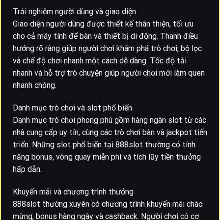
Trải nghiệm người dùng và giao diện
Giao diện người dùng được thiết kế thân thiện, tối ưu
cho cả máy tính để bàn và thiết bị di động. Thanh điều
hướng rõ ràng giúp người chơi khám phá trò chơi, bộ lọc
và chế độ chơi nhanh một cách dễ dàng. Tốc độ tải
nhanh và hỗ trợ trò chuyện giúp người chơi mới làm quen
nhanh chóng.
Danh mục trò chơi và slot phổ biến
Danh mục trò chơi phong phú gồm hàng ngàn slot từ các
nhà cung cấp uy tín, cùng các trò chơi bàn và jackpot tiến
triển. Những slot phổ biến tại 888slot thường có tính
năng bonus, vòng quay miễn phí và tích lũy tiền thưởng
hấp dẫn.
Khuyến mãi và chương trình thưởng
888slot thường xuyên có chương trình khuyến mãi chào
mừng, bonus hàng ngày và cashback. Người chơi có cơ