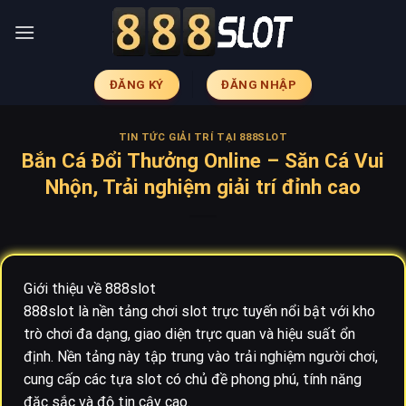
Skip
to
content
ĐĂNG KÝ
ĐĂNG NHẬP
TIN TỨC GIẢI TRÍ TẠI 888SLOT
Bắn Cá Đổi Thưởng Online – Săn Cá Vui
Nhộn, Trải nghiệm giải trí đỉnh cao
Giới thiệu về 888slot
888slot là nền tảng chơi slot trực tuyến nổi bật với kho
trò chơi đa dạng, giao diện trực quan và hiệu suất ổn
định. Nền tảng này tập trung vào trải nghiệm người chơi,
cung cấp các tựa slot có chủ đề phong phú, tính năng
đặc sắc và độ tin cậy cao.