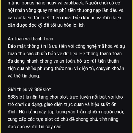
mừng, bonus hàng ngày và cashback. Người chơi có cơ
hội nhận vòng quay miễn phí, tiền thưởng nạp lần đầu và
các sự kiện đặc biệt theo mùa. Điều khoản và điều kiện
cần được đọc kỹ để tối ưu hóa lợi ích.
An toàn và thanh toán
Bảo mật thông tin là ưu tiên với công nghệ mã hóa và sự
tuân thủ các chuẩn bảo vệ dữ liệu. Hệ thống thanh toán
đa dạng, nhanh chóng và an toàn, hỗ trợ rút tiền thuận
tiện qua nhiều phương thức như ví điện tử, chuyển khoản
và thẻ tín dụng.
Giới thiệu về 888slot
888slot là nền tảng chơi slot trực tuyến nổi bật với kho
trò chơi đa dạng, giao diện trực quan và hiệu suất ổn
định. Nền tảng này tập trung vào trải nghiệm người chơi,
cung cấp các tựa slot có chủ đề phong phú, tính năng
đặc sắc và độ tin cậy cao.