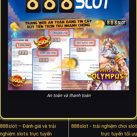
An toàn và thanh toán
888slot – Đánh giá và trải
888slot - trải nghiệm chơi slot
nghiệm slots trực tuyến
trực tuyến tối ưu