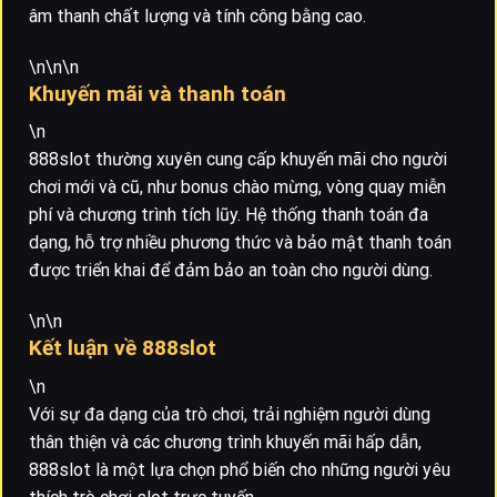
âm thanh chất lượng và tính công bằng cao.
\n
\n\n
Khuyến mãi và thanh toán
\n
888slot thường xuyên cung cấp khuyến mãi cho người
chơi mới và cũ, như bonus chào mừng, vòng quay miễn
phí và chương trình tích lũy. Hệ thống thanh toán đa
dạng, hỗ trợ nhiều phương thức và bảo mật thanh toán
được triển khai để đảm bảo an toàn cho người dùng.
\n\n
Kết luận về 888slot
\n
Với sự đa dạng của trò chơi, trải nghiệm người dùng
thân thiện và các chương trình khuyến mãi hấp dẫn,
888slot là một lựa chọn phổ biến cho những người yêu