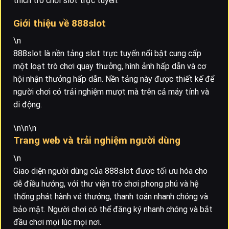
thích trò chơi slot trực tuyến.
Giới thiệu về 888slot
\n
888slot là nền tảng slot trực tuyến nổi bật cung cấp
một loạt trò chơi quay thưởng, hình ảnh hấp dẫn và cơ
hội nhận thưởng hấp dẫn. Nền tảng này được thiết kế để
người chơi có trải nghiệm mượt mà trên cả máy tính và
di động.
\n
\n\n
Trang web và trải nghiệm người dùng
\n
Giao diện người dùng của 888slot được tối ưu hóa cho
dễ điều hướng, với thư viện trò chơi phong phú và hệ
thống phát hành vé thưởng, thanh toán nhanh chóng và
bảo mật. Người chơi có thể đăng ký nhanh chóng và bắt
đầu chơi mọi lúc mọi nơi.