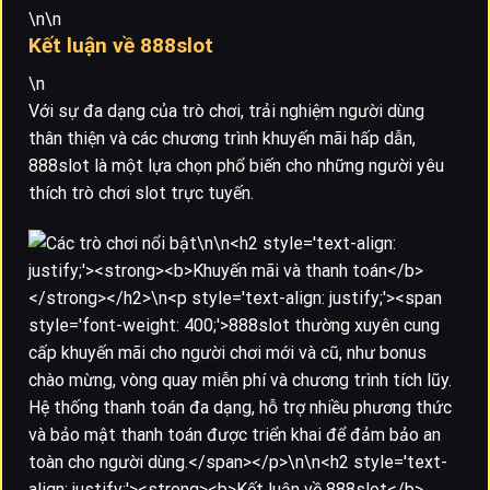
\n\n
Kết luận về 888slot
\n
Với sự đa dạng của trò chơi, trải nghiệm người dùng
thân thiện và các chương trình khuyến mãi hấp dẫn,
888slot là một lựa chọn phổ biến cho những người yêu
thích trò chơi slot trực tuyến.