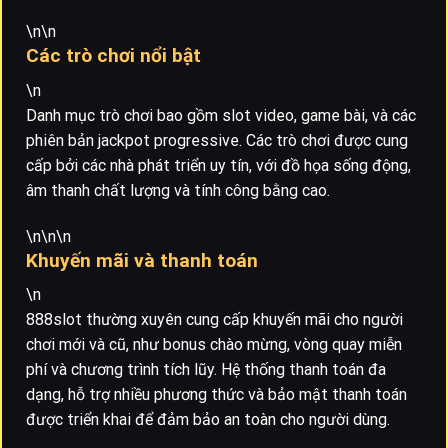
\n\n
Các trò chơi nổi bật
\n
Danh mục trò chơi bao gồm slot video, game bài, và các
phiên bản jackpot progressive. Các trò chơi được cung
cấp bởi các nhà phát triển uy tín, với đồ họa sống động,
âm thanh chất lượng và tính công bằng cao.
\n
\n\n
Khuyến mãi và thanh toán
\n
888slot thường xuyên cung cấp khuyến mãi cho người
chơi mới và cũ, như bonus chào mừng, vòng quay miễn
phí và chương trình tích lũy. Hệ thống thanh toán đa
dạng, hỗ trợ nhiều phương thức và bảo mật thanh toán
được triển khai để đảm bảo an toàn cho người dùng.